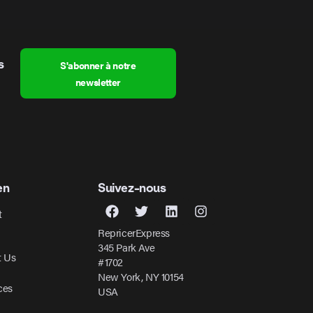
s
S'abonner à notre
newsletter
en
Suivez-nous
t
RepricerExpress
345 Park Ave
t Us
#1702
New York, NY 10154
ces
USA