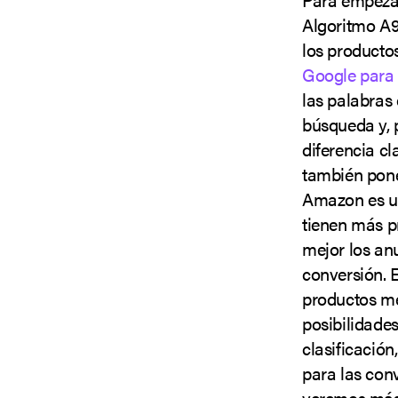
Algoritmo A9
los producto
Google para 
las palabras
búsqueda y, 
diferencia c
también pone
Amazon es un
tienen más p
mejor los anu
conversión. 
productos me
posibilidades
clasificación
para las con
veremos más 