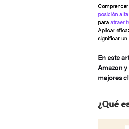
Comprender c
posición alt
para
atraer t
Aplicar efic
significar un
En este ar
Amazon y
mejores cl
¿Qué es