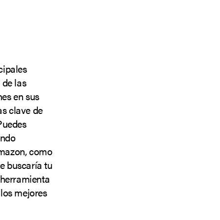
cipales
 de las
nes en sus
as clave de
 Puedes
ando
Amazon, como
e buscaría tu
a herramienta
 los mejores