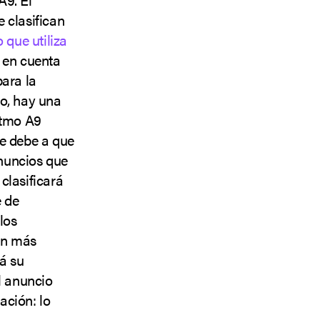
 clasifican
 que utiliza
e en cuenta
para la
go, hay una
itmo A9
se debe a que
nuncios que
clasificará
e de
los
gan más
rá su
l anuncio
ación: lo