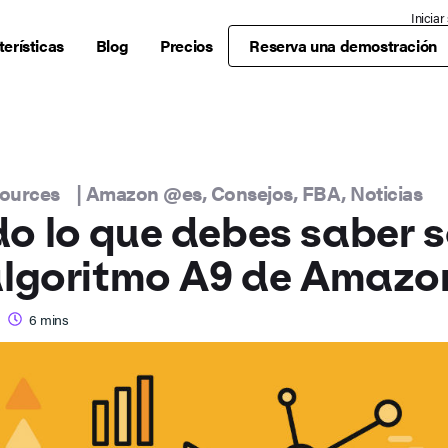
Iniciar
erísticas
Blog
Precios
Reserva una demostración
sources
|
Amazon @es
,
Consejos
,
FBA
,
Noticias
o lo que debes saber 
algoritmo A9 de Amazo
6
mins