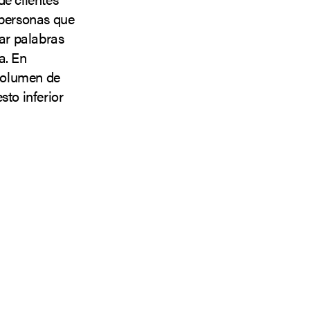
 personas que
ar palabras
a. En
volumen de
to inferior