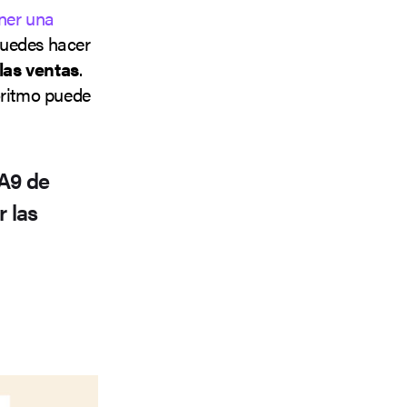
ner una
puedes hacer
 las ventas
.
oritmo puede
 A9 de
 las