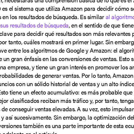
 es el sistema que utiliza Amazon para decidir cómo se
s en los resultados de búsqueda. Es similar
al algoritmo
sus resultados de búsqueda
, en el sentido de que tien
 clave para decidir qué resultados son más relevantes 
por tanto, cuáles mostrará en primer lugar. Sin embar
lave entre los algoritmos de Google y Amazon: el algor
 un gran énfasis en las conversiones de ventas. Esto 
a empresa, y tiene un gran interés en promover los a
robabilidades de generar ventas. Por lo tanto, Amazon 
ncios con un sólido historial de ventas y un alto índic
Esto tiene un efecto acumulativo: es más probable que 
jor clasificados reciban más tráfico y, por tanto, ten
 de conseguir ventas elevadas. A su vez, esto impulsa
, y así sucesivamente. Sin embargo, la optimización de
versiones también es una parte importante de esta ecu
adelante en el artículo.