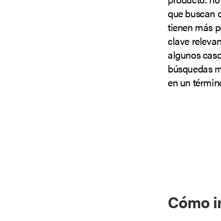
que buscan o
tienen más p
clave relev
algunos caso
búsquedas me
en un términ
Cómo in