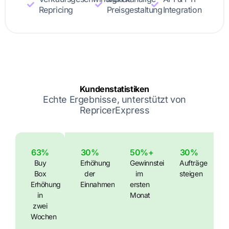
Repricing
Preisgestaltung
Integration
Kundenstatistiken
Echte Ergebnisse, unterstützt von
RepricerExpress
63%
30%
50%+
30%
Buy
Erhöhung
Gewinnsteigerung
Aufträge
Box
der
im
steigen
Erhöhung
Einnahmen
ersten
in
Monat
zwei
Wochen