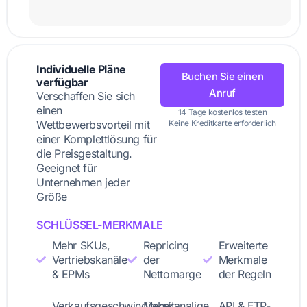
Individuelle Pläne
Buchen Sie einen
verfügbar
Anruf
Verschaffen Sie sich
einen
14 Tage kostenlos testen
Wettbewerbsvorteil mit
Keine Kreditkarte erforderlich
einer Komplettlösung für
die Preisgestaltung.
Geeignet für
Unternehmen jeder
Größe
SCHLÜSSEL-MERKMALE
Mehr SKUs,
Repricing
Erweiterte
Vertriebskanäle
der
Merkmale
& EPMs
Nettomarge
der Regeln
Verkaufsgeschwindigkeit
Mehrkanalige
API & FTP-